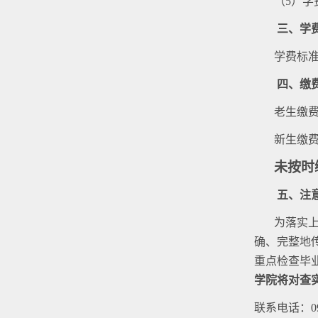
（
5
）
学
三、学
学费标
四、缴
老生缴
新生缴
未按时
五、注
为落实
确、完整地
重点检查毕
学院将对查
联系电话：
0